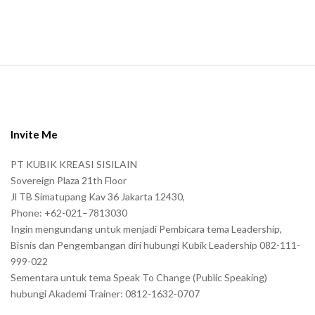
S
i
t
e
Invite Me
F
PT KUBIK KREASI SISILAIN
o
Sovereign Plaza 21th Floor
o
Jl TB Simatupang Kav 36 Jakarta 12430,
t
Phone: +62-021–7813030
e
Ingin mengundang untuk menjadi Pembicara tema Leadership,
r
Bisnis dan Pengembangan diri hubungi Kubik Leadership 082-111-
999-022
Sementara untuk tema Speak To Change (Public Speaking)
hubungi Akademi Trainer: 0812-1632-0707