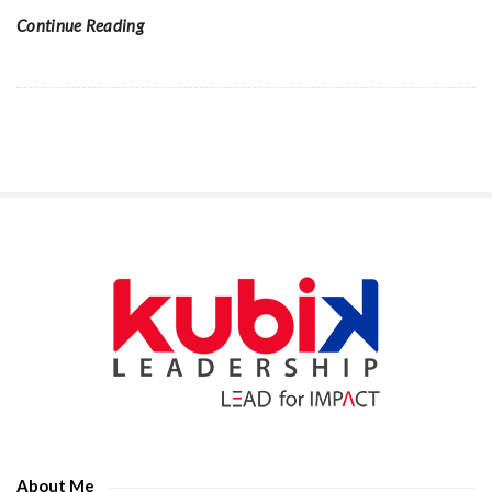
Continue Reading
S
i
t
e
S
i
d
e
About Me