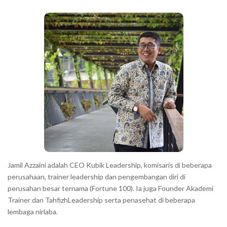
b
a
r
Jamil Azzaini adalah CEO Kubik Leadership, komisaris di beberapa
perusahaan, trainer leadership dan pengembangan diri di
perusahan besar ternama (Fortune 100). Ia juga Founder Akademi
Trainer dan TahfizhLeadership serta penasehat di beberapa
lembaga nirlaba.