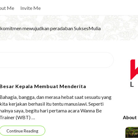
out Me
Invite Me
komitmen mewujudkan peradaban SuksesMulia
S
i
t
e
Besar Kepala Membuat Menderita
S
Bahagia, bangga, dan merasa hebat saat sesuatu yang
i
kita kerjakan berhasil itu tentu manusiawi. Seperti
d
halnya saya, begitu hari pertama acara Wanna Be
e
Trainer (WBT)
…
About
b
a
Continue Reading