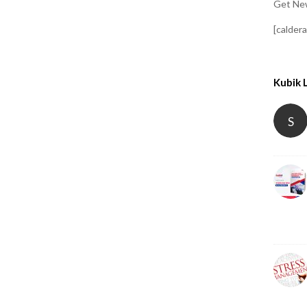
Get New
[calder
Kubik 
S