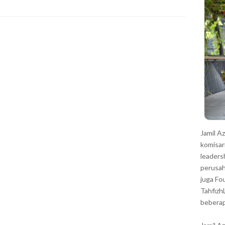
r
Jamil A
komisar
leaders
perusah
juga Fo
Tahfizh
beberap