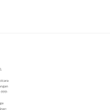
0,
bicara
angan
1-999-
nge
iner: