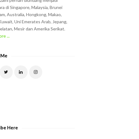
zzaini pernah diundang menjadi
ra di Singapore, Malaysia, Brunei
am, Australia, Hongkong, Makao,
uwait, Uni Emerates Arab, Jepang,
elatan, Mesir dan Amerika Serikat.
re ...
 Me
ibe Here