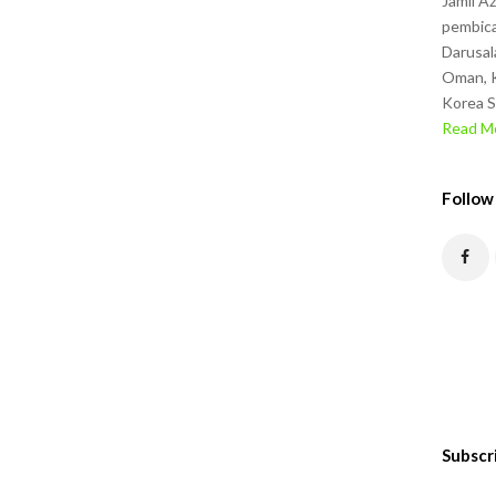
Jamil A
pembica
Darusal
Oman, K
Korea S
Read Mo
Follow
Subscr