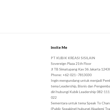
S
i
Invite Me
t
e
PT KUBIK KREASI SISILAIN
F
Sovereign Plaza 21th Floor
o
Jl TB Simatupang Kav 36 Jakarta 1243
Phone: +62-021–7813030
o
Ingin mengundang untuk menjadi Pem
t
tema Leadership, Bisnis dan Pengemb
e
diri hubungi Kubik Leadership 082-11
r
022
Sementara untuk tema Speak To Cha
(Public Speaking) hubungi Akademi Tra