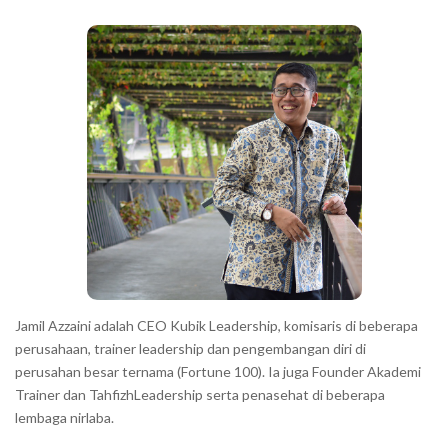
b
a
r
Jamil Azzaini adalah CEO Kubik Leadership, komisaris di beberapa
perusahaan, trainer leadership dan pengembangan diri di
perusahan besar ternama (Fortune 100). Ia juga Founder Akademi
Trainer dan TahfizhLeadership serta penasehat di beberapa
lembaga nirlaba.