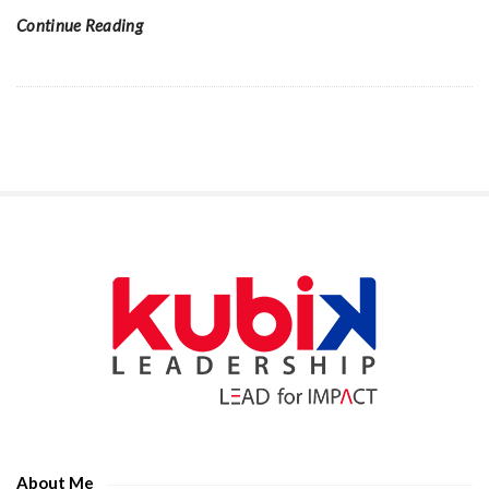
Continue Reading
S
i
t
e
S
i
d
e
About Me