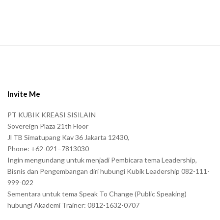
S
i
t
e
Invite Me
F
PT KUBIK KREASI SISILAIN
o
Sovereign Plaza 21th Floor
o
Jl TB Simatupang Kav 36 Jakarta 12430,
t
Phone: +62-021–7813030
e
Ingin mengundang untuk menjadi Pembicara tema Leadership,
r
Bisnis dan Pengembangan diri hubungi Kubik Leadership 082-111-
999-022
Sementara untuk tema Speak To Change (Public Speaking)
hubungi Akademi Trainer: 0812-1632-0707