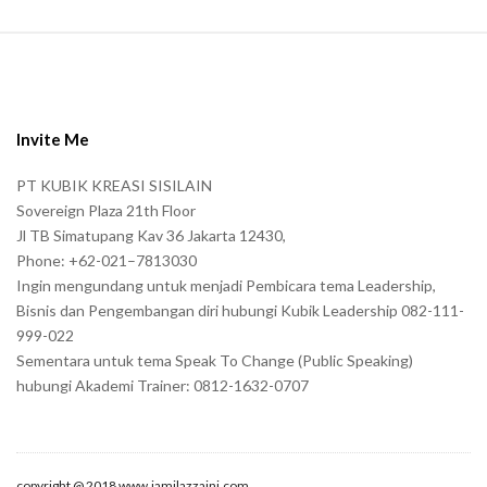
S
i
t
e
Invite Me
F
PT KUBIK KREASI SISILAIN
o
Sovereign Plaza 21th Floor
o
Jl TB Simatupang Kav 36 Jakarta 12430,
t
Phone: +62-021–7813030
e
Ingin mengundang untuk menjadi Pembicara tema Leadership,
r
Bisnis dan Pengembangan diri hubungi Kubik Leadership 082-111-
999-022
Sementara untuk tema Speak To Change (Public Speaking)
hubungi Akademi Trainer: 0812-1632-0707
copyright @ 2018 www.jamilazzaini.com