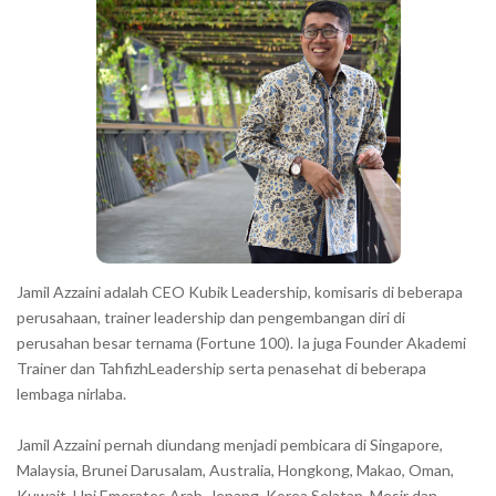
r
Jamil Azzaini adalah CEO Kubik Leadership, komisaris di beberapa
perusahaan, trainer leadership dan pengembangan diri di
perusahan besar ternama (Fortune 100). Ia juga Founder Akademi
Trainer dan TahfizhLeadership serta penasehat di beberapa
lembaga nirlaba.
Jamil Azzaini pernah diundang menjadi pembicara di Singapore,
Malaysia, Brunei Darusalam, Australia, Hongkong, Makao, Oman,
Kuwait, Uni Emerates Arab, Jepang, Korea Selatan, Mesir dan