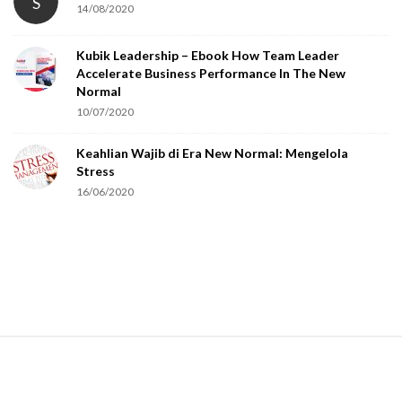
S
14/08/2020
Kubik Leadership – Ebook How Team Leader
Accelerate Business Performance In The New
Normal
10/07/2020
Keahlian Wajib di Era New Normal: Mengelola
Stress
16/06/2020
S
i
t