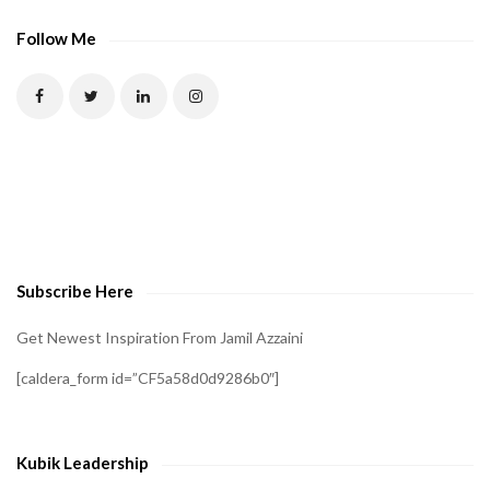
Follow Me
Subscribe Here
Get Newest Inspiration From Jamil Azzaini
[caldera_form id=”CF5a58d0d9286b0″]
Kubik Leadership