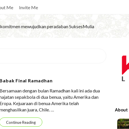
out Me
Invite Me
komitmen mewujudkan peradaban SuksesMulia
S
i
t
e
Babak Final Ramadhan
S
Bersamaan dengan bulan Ramadhan kali ini ada dua
i
hajatan sepakbola di dua benua, yaitu Amerika dan
d
Eropa. Kejuaraan di benua Amerika telah
e
menghasilkan juara, Chile.
…
About
b
a
Continue Reading