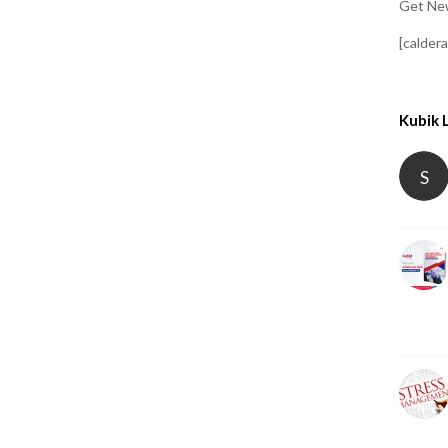
Get New
[calder
Kubik 
S