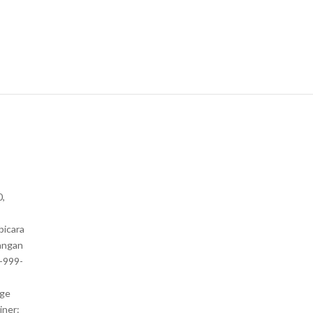
0,
bicara
angan
1-999-
nge
iner: