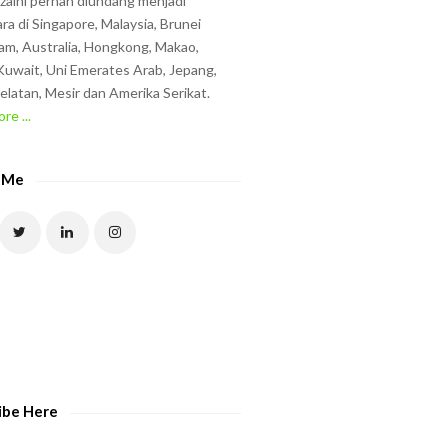
zzaini pernah diundang menjadi
ra di Singapore, Malaysia, Brunei
am, Australia, Hongkong, Makao,
uwait, Uni Emerates Arab, Jepang,
elatan, Mesir dan Amerika Serikat.
re ...
 Me
ibe Here