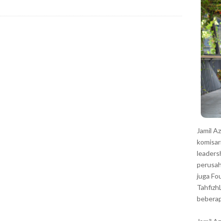
r
Jamil A
komisar
leaders
perusah
juga Fo
Tahfizh
beberap