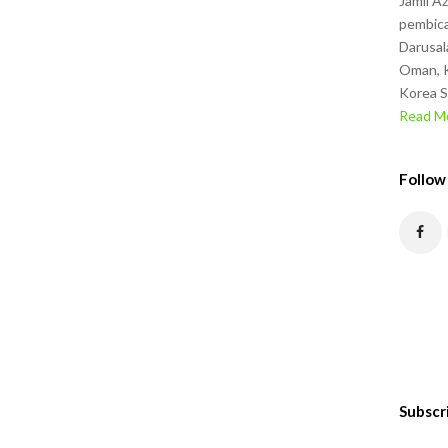
Jamil A
pembica
Darusal
Oman, K
Korea S
Read Mo
Follow
Subscr