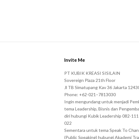
S
i
Invite Me
t
e
PT KUBIK KREASI SISILAIN
F
Sovereign Plaza 21th Floor
o
Jl TB Simatupang Kav 36 Jakarta 1243
Phone: +62-021–7813030
o
Ingin mengundang untuk menjadi Pem
t
tema Leadership, Bisnis dan Pengemb
e
diri hubungi Kubik Leadership 082-11
r
022
Sementara untuk tema Speak To Cha
(Public Speaking) hubungi Akademi Tra