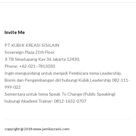
S
i
t
e
Invite Me
F
PT KUBIK KREASI SISILAIN
o
Sovereign Plaza 21th Floor
o
Jl TB Simatupang Kav 36 Jakarta 12430,
t
Phone: +62-021–7813030
e
Ingin mengundang untuk menjadi Pembicara tema Leadership,
r
Bisnis dan Pengembangan diri hubungi Kubik Leadership 082-111-
999-022
Sementara untuk tema Speak To Change (Public Speaking)
hubungi Akademi Trainer: 0812-1632-0707
copyright @ 2018 www.jamilazzaini.com