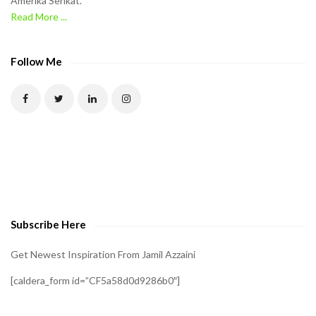
Amerika Serikat.
Read More ...
Follow Me
Subscribe Here
Get Newest Inspiration From Jamil Azzaini
[caldera_form id=”CF5a58d0d9286b0″]