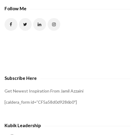
Follow Me
Subscribe Here
Get Newest Inspiration From Jamil Azzaini
[caldera_form id=”CF5a58d0d9286b0″]
Kubik Leadership