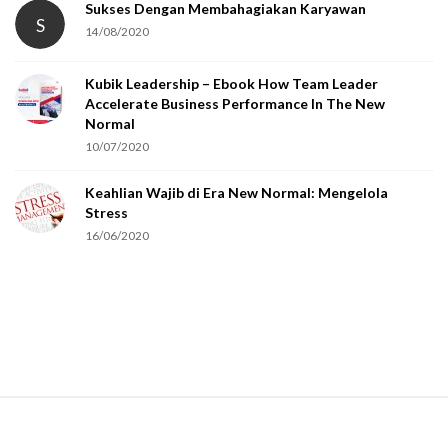
Sukses Dengan Membahagiakan Karyawan
S
14/08/2020
Kubik Leadership – Ebook How Team Leader
Accelerate Business Performance In The New
Normal
10/07/2020
Keahlian Wajib di Era New Normal: Mengelola
Stress
16/06/2020
S
i