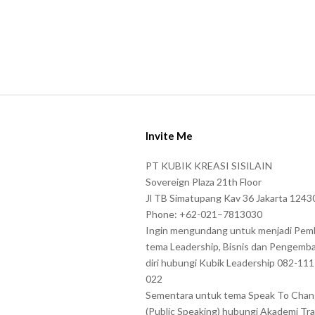
S
i
Invite Me
t
e
PT KUBIK KREASI SISILAIN
F
Sovereign Plaza 21th Floor
o
Jl TB Simatupang Kav 36 Jakarta 1243
Phone: +62-021–7813030
o
Ingin mengundang untuk menjadi Pem
t
tema Leadership, Bisnis dan Pengemb
e
diri hubungi Kubik Leadership 082-11
r
022
Sementara untuk tema Speak To Cha
(Public Speaking) hubungi Akademi Tra