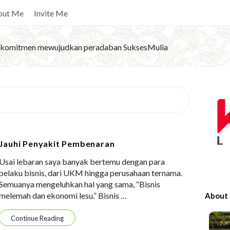
out Me
Invite Me
komitmen mewujudkan peradaban SuksesMulia
S
i
t
e
Jauhi Penyakit Pembenaran
S
Usai lebaran saya banyak bertemu dengan para
i
pelaku bisnis, dari UKM hingga perusahaan ternama.
d
Semuanya mengeluhkan hal yang sama, “Bisnis
e
melemah dan ekonomi lesu.” Bisnis
…
About
b
a
Continue Reading