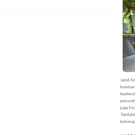
r
Jamil A
komisar
leaders
perusah
juga Fo
Tahfizh
beberap