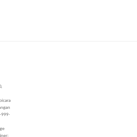
0,
bicara
angan
1-999-
nge
iner: