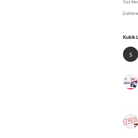
Get New
[calder
Kubik 
S