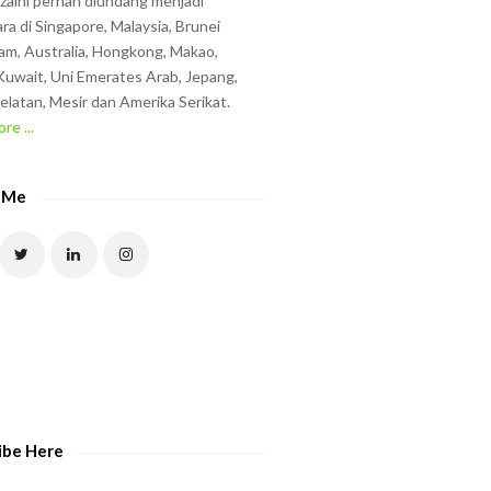
zzaini pernah diundang menjadi
ra di Singapore, Malaysia, Brunei
am, Australia, Hongkong, Makao,
uwait, Uni Emerates Arab, Jepang,
elatan, Mesir dan Amerika Serikat.
re ...
 Me
ibe Here