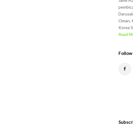
Jamil A
pembica
Darusal
Oman, K
Korea S
Read Mo
Follow
Subscr