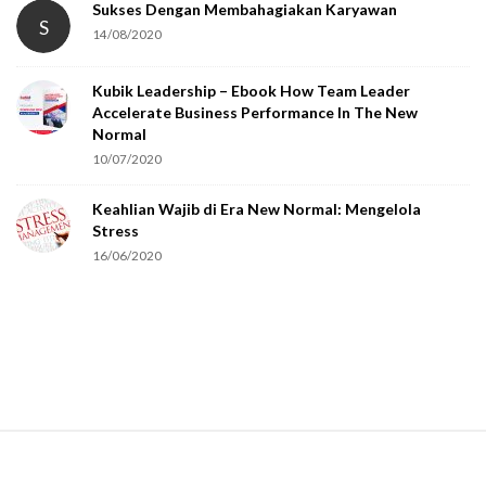
Sukses Dengan Membahagiakan Karyawan
S
14/08/2020
Kubik Leadership – Ebook How Team Leader
Accelerate Business Performance In The New
Normal
10/07/2020
Keahlian Wajib di Era New Normal: Mengelola
Stress
16/06/2020
S
i