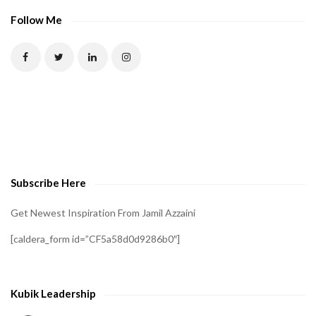
Follow Me
Subscribe Here
Get Newest Inspiration From Jamil Azzaini
[caldera_form id=”CF5a58d0d9286b0″]
Kubik Leadership