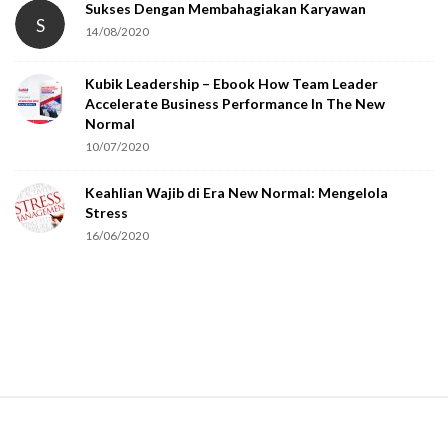
Sukses Dengan Membahagiakan Karyawan
S
14/08/2020
Kubik Leadership – Ebook How Team Leader
Accelerate Business Performance In The New
Normal
10/07/2020
Keahlian Wajib di Era New Normal: Mengelola
Stress
16/06/2020
S
i