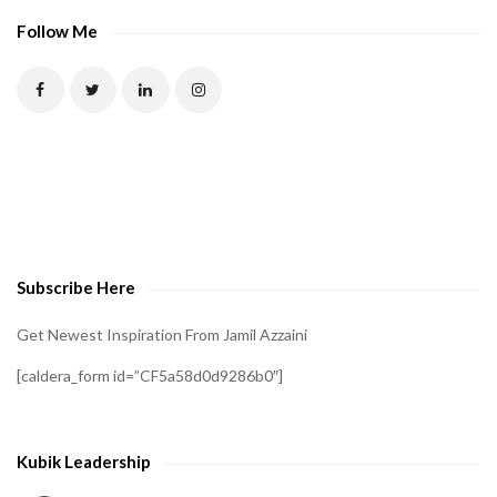
Follow Me
Subscribe Here
Get Newest Inspiration From Jamil Azzaini
[caldera_form id=”CF5a58d0d9286b0″]
Kubik Leadership