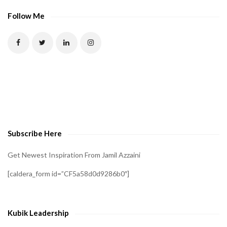
Follow Me
Subscribe Here
Get Newest Inspiration From Jamil Azzaini
[caldera_form id=”CF5a58d0d9286b0″]
Kubik Leadership