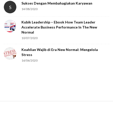
Sukses Dengan Membahagiakan Karyawan
S
14/08/2020
Kubik Leadership – Ebook How Team Leader
Accelerate Business Performance In The New
Normal
10/07/2020
Keahlian Wajib di Era New Normal: Mengelola
Stress
16/06/2020
S
i