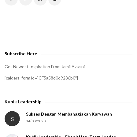
Subscribe Here
Get Newest Inspiration From Jamil Azzaini
[caldera_form id=”CF5a58d0d9286b0″]
Kubik Leadership
Sukses Dengan Membahagiakan Karyawan
S
14/08/2020
Kubik Leadership – Ebook How Team Leader