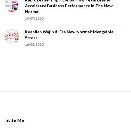
Accelerate Business Performance In The New
Normal
10/07/2020
Keahlian Wajib di Era New Normal: Mengelola
Stress
16/06/2020
S
i
t
e
Invite Me
F