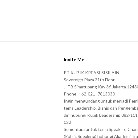
S
i
Invite Me
t
e
PT KUBIK KREASI SISILAIN
F
Sovereign Plaza 21th Floor
o
Jl TB Simatupang Kav 36 Jakarta 1243
Phone: +62-021–7813030
o
Ingin mengundang untuk menjadi Pem
t
tema Leadership, Bisnis dan Pengemb
e
diri hubungi Kubik Leadership 082-11
r
022
Sementara untuk tema Speak To Cha
(Public Speaking) hubungi Akademi Tra