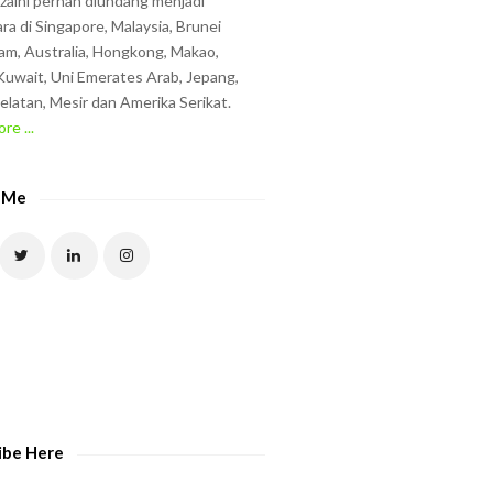
zzaini pernah diundang menjadi
ra di Singapore, Malaysia, Brunei
am, Australia, Hongkong, Makao,
uwait, Uni Emerates Arab, Jepang,
elatan, Mesir dan Amerika Serikat.
re ...
 Me
ibe Here