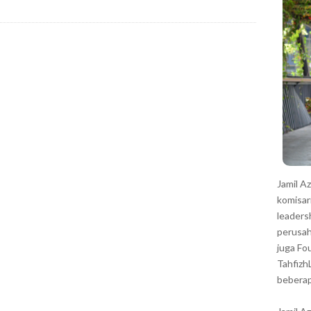
r
Jamil A
komisar
leaders
perusah
juga Fo
Tahfizh
beberap