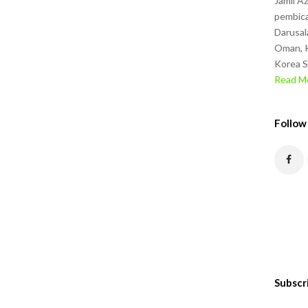
Jamil A
pembica
Darusal
Oman, K
Korea S
Read Mo
Follow
Subscr