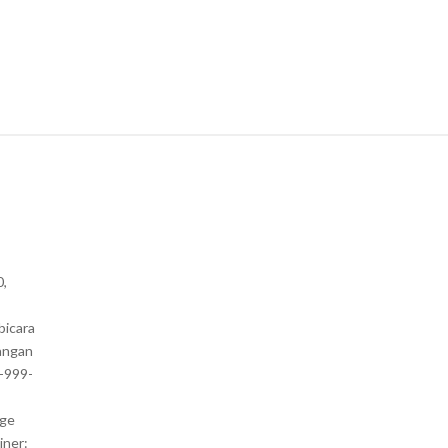
0,
bicara
angan
1-999-
nge
iner: