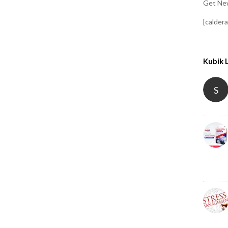
Get New
[calder
Kubik 
S