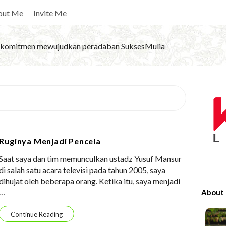
out Me
Invite Me
komitmen mewujudkan peradaban SuksesMulia
S
i
t
e
Ruginya Menjadi Pencela
S
Saat saya dan tim memunculkan ustadz Yusuf Mansur
i
di salah satu acara televisi pada tahun 2005, saya
d
dihujat oleh beberapa orang. Ketika itu, saya menjadi
e
…
About
b
a
Continue Reading