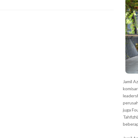
r
Jamil A
komisar
leaders
perusah
juga Fo
Tahfizh
beberap