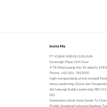
S
i
Invite Me
t
e
PT KUBIK KREASI SISILAIN
F
Sovereign Plaza 21th Floor
o
Jl TB Simatupang Kav 36 Jakarta 1243
Phone: +62-021–7813030
o
Ingin mengundang untuk menjadi Pem
t
tema Leadership, Bisnis dan Pengemb
e
diri hubungi Kubik Leadership 082-11
r
022
Sementara untuk tema Speak To Cha
(Public Speaking) hubungi Akademi Tra