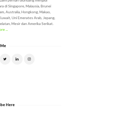
zzaini pernah diundang menjadi
ra di Singapore, Malaysia, Brunei
am, Australia, Hongkong, Makao,
uwait, Uni Emerates Arab, Jepang,
elatan, Mesir dan Amerika Serikat.
re ...
 Me
ibe Here