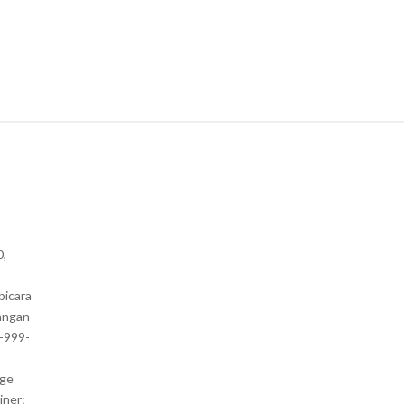
0,
bicara
angan
1-999-
nge
iner: