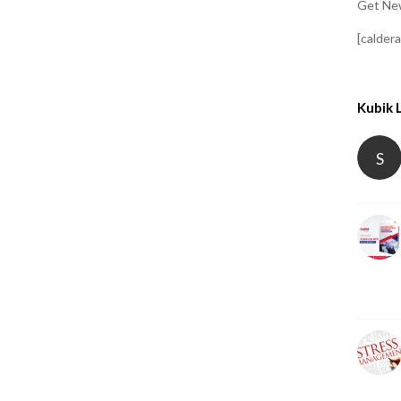
Get New
[calder
Kubik 
S