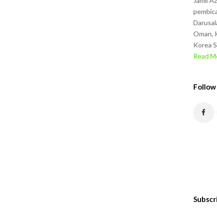
Jamil A
pembica
Darusal
Oman, K
Korea S
Read Mo
Follow
Subscr