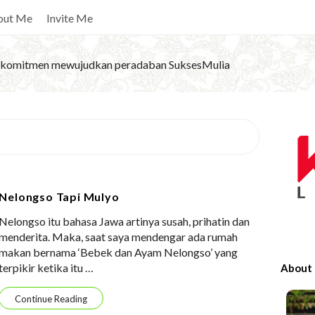
out Me
Invite Me
komitmen mewujudkan peradaban SuksesMulia
S
i
t
e
Nelongso Tapi Mulyo
S
Nelongso itu bahasa Jawa artinya susah, prihatin dan
i
menderita. Maka, saat saya mendengar ada rumah
d
makan bernama ‘Bebek dan Ayam Nelongso’ yang
e
terpikir ketika itu
…
About
b
a
Continue Reading