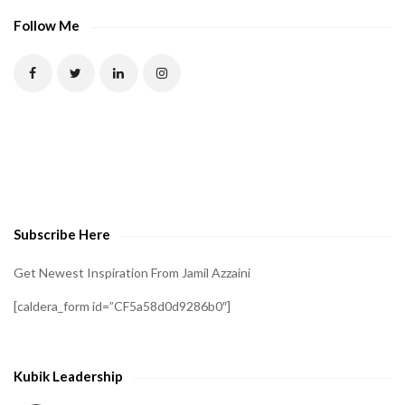
Follow Me
Subscribe Here
Get Newest Inspiration From Jamil Azzaini
[caldera_form id=”CF5a58d0d9286b0″]
Kubik Leadership