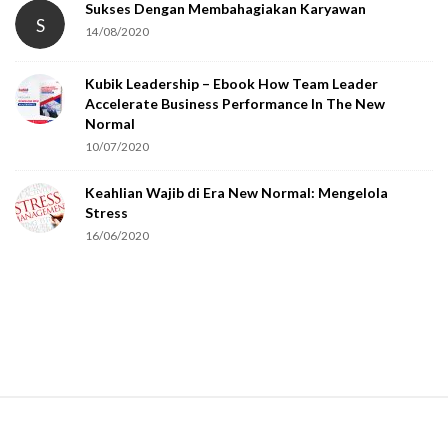
Sukses Dengan Membahagiakan Karyawan
S
14/08/2020
Kubik Leadership – Ebook How Team Leader
Accelerate Business Performance In The New
Normal
10/07/2020
Keahlian Wajib di Era New Normal: Mengelola
Stress
16/06/2020
S
i