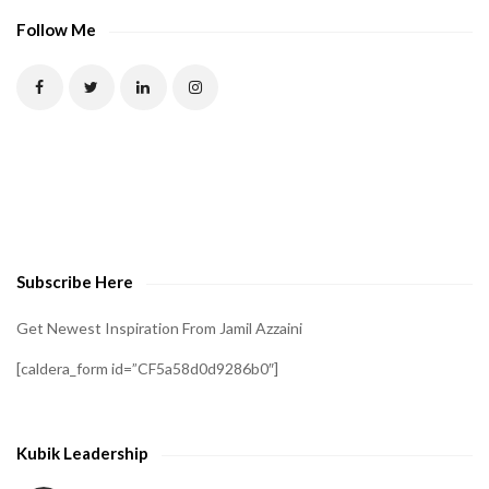
Follow Me
Subscribe Here
Get Newest Inspiration From Jamil Azzaini
[caldera_form id=”CF5a58d0d9286b0″]
Kubik Leadership