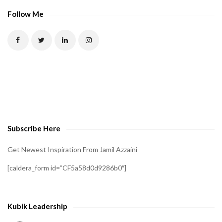
Follow Me
Subscribe Here
Get Newest Inspiration From Jamil Azzaini
[caldera_form id=”CF5a58d0d9286b0″]
Kubik Leadership