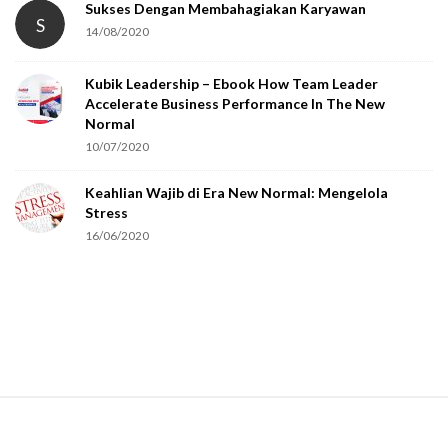
Sukses Dengan Membahagiakan Karyawan
S
14/08/2020
Kubik Leadership – Ebook How Team Leader
Accelerate Business Performance In The New
Normal
10/07/2020
Keahlian Wajib di Era New Normal: Mengelola
Stress
16/06/2020
S
i