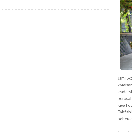
r
Jamil A
komisar
leaders
perusah
juga Fo
Tahfizh
beberap