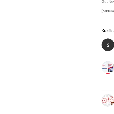
Get New
[calder
Kubik 
S