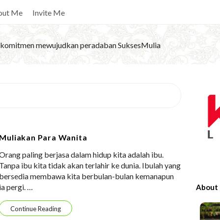
out Me
Invite Me
komitmen mewujudkan peradaban SuksesMulia
S
i
t
e
Muliakan Para Wanita
S
Orang paling berjasa dalam hidup kita adalah ibu.
i
Tanpa ibu kita tidak akan terlahir ke dunia. Ibulah yang
d
bersedia membawa kita berbulan-bulan kemanapun
e
ia pergi.
…
About
b
a
Continue Reading