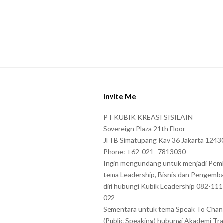
S
i
Invite Me
t
e
PT KUBIK KREASI SISILAIN
F
Sovereign Plaza 21th Floor
o
Jl TB Simatupang Kav 36 Jakarta 1243
Phone: +62-021–7813030
o
Ingin mengundang untuk menjadi Pem
t
tema Leadership, Bisnis dan Pengemb
e
diri hubungi Kubik Leadership 082-11
r
022
Sementara untuk tema Speak To Cha
(Public Speaking) hubungi Akademi Tra