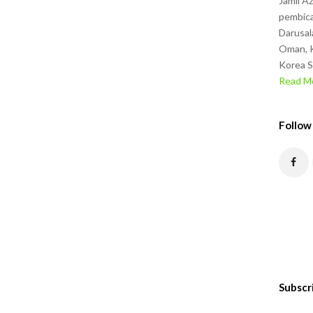
Jamil A
pembica
Darusal
Oman, K
Korea S
Read Mo
Follow
Subscr