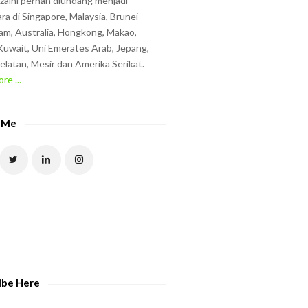
zzaini pernah diundang menjadi
ra di Singapore, Malaysia, Brunei
am, Australia, Hongkong, Makao,
uwait, Uni Emerates Arab, Jepang,
elatan, Mesir dan Amerika Serikat.
re ...
 Me
ibe Here