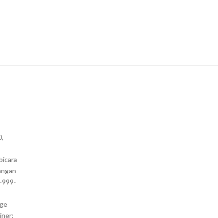
0,
bicara
angan
1-999-
nge
iner: