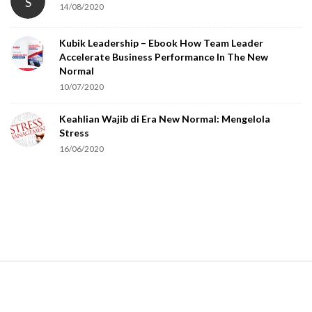
S
14/08/2020
Kubik Leadership – Ebook How Team Leader
Accelerate Business Performance In The New
Normal
10/07/2020
Keahlian Wajib di Era New Normal: Mengelola
Stress
16/06/2020
S
i
t