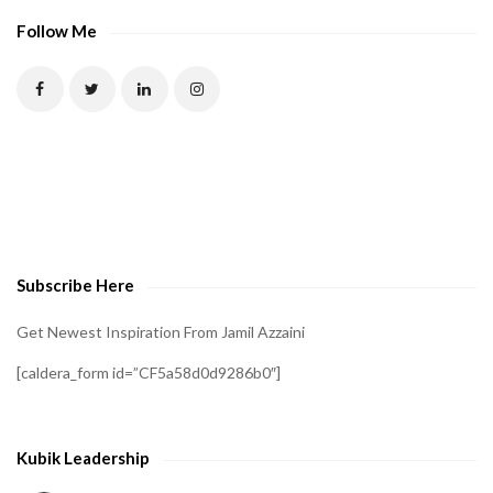
Follow Me
Subscribe Here
Get Newest Inspiration From Jamil Azzaini
[caldera_form id=”CF5a58d0d9286b0″]
Kubik Leadership