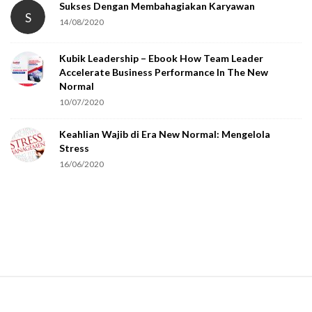
Sukses Dengan Membahagiakan Karyawan
S
14/08/2020
Kubik Leadership – Ebook How Team Leader
Accelerate Business Performance In The New
Normal
10/07/2020
Keahlian Wajib di Era New Normal: Mengelola
Stress
16/06/2020
S
i