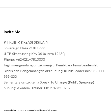
S
i
t
e
Invite Me
F
PT KUBIK KREASI SISILAIN
o
Sovereign Plaza 21th Floor
o
Jl TB Simatupang Kav 36 Jakarta 12430,
t
Phone: +62-021–7813030
e
Ingin mengundang untuk menjadi Pembicara tema Leadership,
r
Bisnis dan Pengembangan diri hubungi Kubik Leadership 082-111-
999-022
Sementara untuk tema Speak To Change (Public Speaking)
hubungi Akademi Trainer: 0812-1632-0707
copyright @ 2018 www.jamilazzaini.com