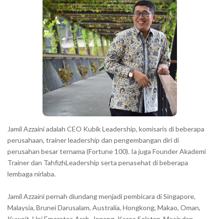
r
Jamil Azzaini adalah CEO Kubik Leadership, komisaris di beberapa
perusahaan, trainer leadership dan pengembangan diri di
perusahan besar ternama (Fortune 100). Ia juga Founder Akademi
Trainer dan TahfizhLeadership serta penasehat di beberapa
lembaga nirlaba.
Jamil Azzaini pernah diundang menjadi pembicara di Singapore,
Malaysia, Brunei Darusalam, Australia, Hongkong, Makao, Oman,
Kuwait, Uni Emerates Arab, Jepang, Korea Selatan, Mesir dan