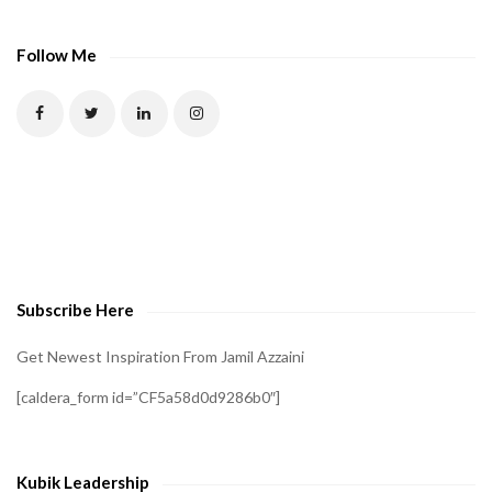
Follow Me
Subscribe Here
Get Newest Inspiration From Jamil Azzaini
[caldera_form id=”CF5a58d0d9286b0″]
Kubik Leadership