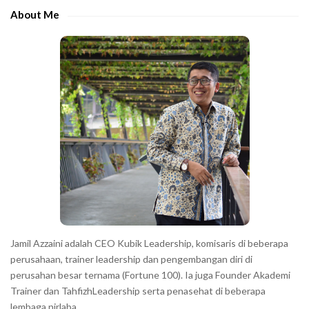
e
About Me
b
a
r
Jamil Azzaini adalah CEO Kubik Leadership, komisaris di beberapa
perusahaan, trainer leadership dan pengembangan diri di
perusahan besar ternama (Fortune 100). Ia juga Founder Akademi
Trainer dan TahfizhLeadership serta penasehat di beberapa
lembaga nirlaba.