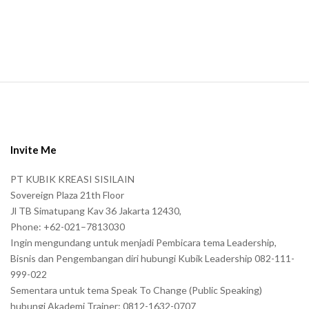
S
i
t
e
Invite Me
F
PT KUBIK KREASI SISILAIN
o
Sovereign Plaza 21th Floor
o
Jl TB Simatupang Kav 36 Jakarta 12430,
t
Phone: +62-021–7813030
e
Ingin mengundang untuk menjadi Pembicara tema Leadership,
r
Bisnis dan Pengembangan diri hubungi Kubik Leadership 082-111-
999-022
Sementara untuk tema Speak To Change (Public Speaking)
hubungi Akademi Trainer: 0812-1632-0707