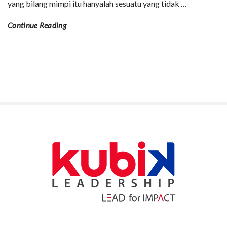
yang bilang mimpi itu hanyalah sesuatu yang tidak
…
Continue Reading
S
i
t
e
S
i
d