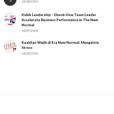
14/08/2020
Kubik Leadership – Ebook How Team Leader
Accelerate Business Performance In The New
Normal
10/07/2020
Keahlian Wajib di Era New Normal: Mengelola
Stress
16/06/2020
S
i
t