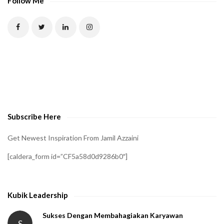
Follow Me
Subscribe Here
Get Newest Inspiration From Jamil Azzaini
[caldera_form id=”CF5a58d0d9286b0″]
Kubik Leadership
Sukses Dengan Membahagiakan Karyawan
S