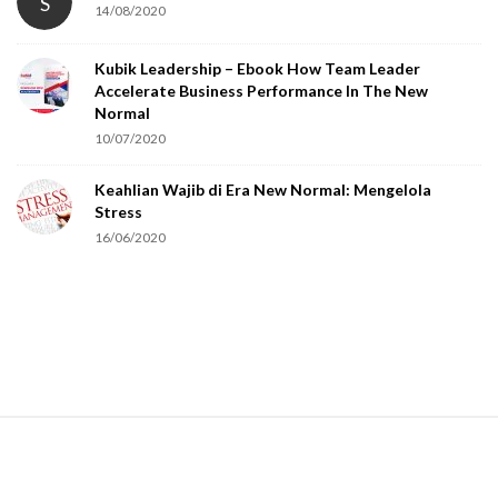
S
14/08/2020
Kubik Leadership – Ebook How Team Leader
Accelerate Business Performance In The New
Normal
10/07/2020
Keahlian Wajib di Era New Normal: Mengelola
Stress
16/06/2020
S
i
t