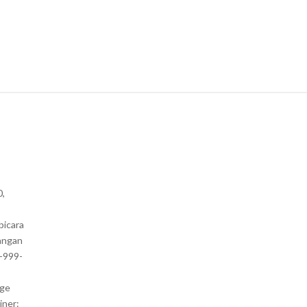
0,
bicara
angan
1-999-
nge
iner: