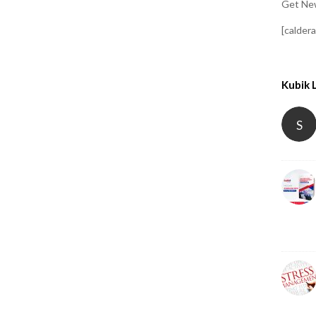
Get New
[calder
Kubik 
S