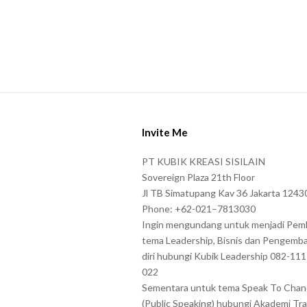
S
i
Invite Me
t
e
PT KUBIK KREASI SISILAIN
F
Sovereign Plaza 21th Floor
o
Jl TB Simatupang Kav 36 Jakarta 1243
Phone: +62-021–7813030
o
Ingin mengundang untuk menjadi Pem
t
tema Leadership, Bisnis dan Pengemb
e
diri hubungi Kubik Leadership 082-11
r
022
Sementara untuk tema Speak To Cha
(Public Speaking) hubungi Akademi Tra