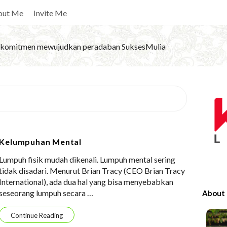
out Me
Invite Me
komitmen mewujudkan peradaban SuksesMulia
S
i
t
e
Kelumpuhan Mental
S
Lumpuh fisik mudah dikenali. Lumpuh mental sering
i
tidak disadari. Menurut Brian Tracy (CEO Brian Tracy
d
International), ada dua hal yang bisa menyebabkan
e
seseorang lumpuh secara
…
About
b
a
Continue Reading