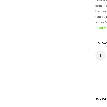
Jamil A
pembica
Darusal
Oman, K
Korea S
Read Mo
Follow
Subscr