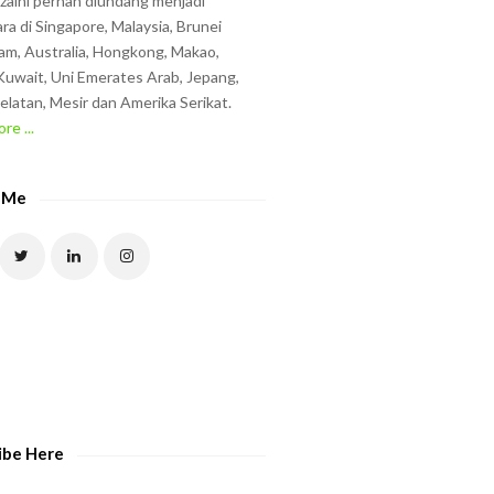
zzaini pernah diundang menjadi
ra di Singapore, Malaysia, Brunei
am, Australia, Hongkong, Makao,
uwait, Uni Emerates Arab, Jepang,
elatan, Mesir dan Amerika Serikat.
re ...
 Me
ibe Here