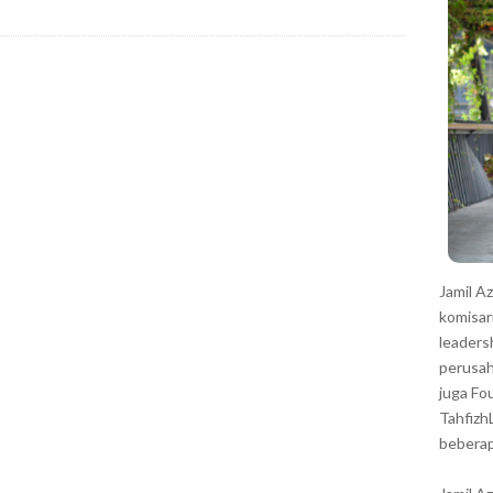
r
Jamil A
komisar
leaders
perusah
juga Fo
Tahfizh
beberap