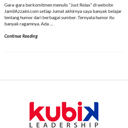
Gara-gara berkomitmen menulis “Just Relax” di website
JamilAzzaini.com setiap Jumat akhirnya saya banyak belajar
tentang humor dari berbagai sumber. Ternyata humor itu
banyak ragamnya. Ada
…
Continue Reading
S
i
t
e