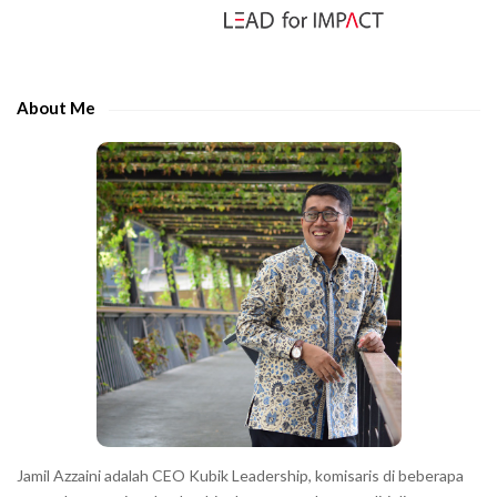
S
i
d
e
About Me
b
a
r
Jamil Azzaini adalah CEO Kubik Leadership, komisaris di beberapa