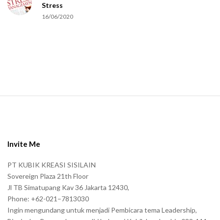
Stress
16/06/2020
S
i
t
e
Invite Me
F
PT KUBIK KREASI SISILAIN
o
Sovereign Plaza 21th Floor
o
Jl TB Simatupang Kav 36 Jakarta 12430,
t
Phone: +62-021–7813030
e
Ingin mengundang untuk menjadi Pembicara tema Leadership,