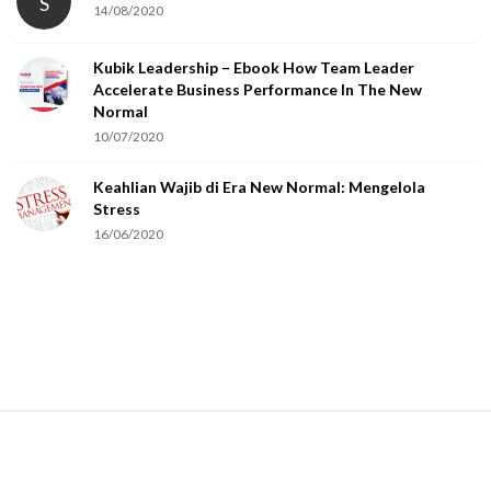
S
14/08/2020
Kubik Leadership – Ebook How Team Leader
Accelerate Business Performance In The New
Normal
10/07/2020
Keahlian Wajib di Era New Normal: Mengelola
Stress
16/06/2020
S
i
t