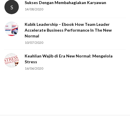
Sukses Dengan Membahagiakan Karyawan
S
14/08/2020
Kubik Leadership – Ebook How Team Leader
Accelerate Business Performance In The New
Normal
10/07/2020
Keahlian Wajib di Era New Normal: Mengelola
Stress
16/06/2020
S
i