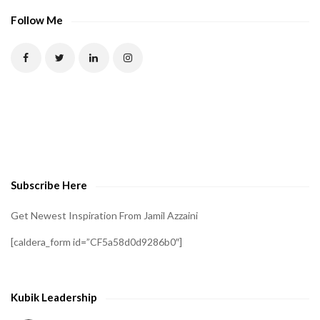
Follow Me
Subscribe Here
Get Newest Inspiration From Jamil Azzaini
[caldera_form id=”CF5a58d0d9286b0″]
Kubik Leadership