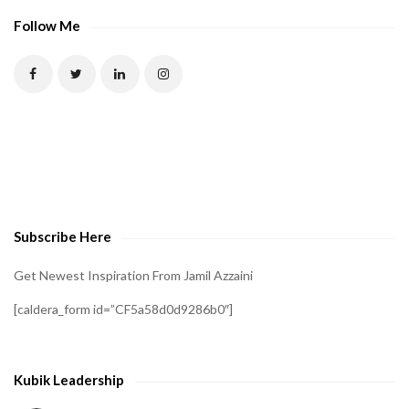
Follow Me
Subscribe Here
Get Newest Inspiration From Jamil Azzaini
[caldera_form id=”CF5a58d0d9286b0″]
Kubik Leadership