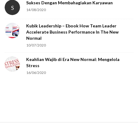
Sukses Dengan Membahagiakan Karyawan
S
14/08/2020
Kubik Leadership – Ebook How Team Leader
Accelerate Business Performance In The New
Normal
10/07/2020
Keahlian Wajib di Era New Normal: Mengelola
Stress
16/06/2020
S
i