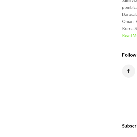
Jamil A
pembica
Darusal
Oman, K
Korea S
Read Mo
Follow
Subscr