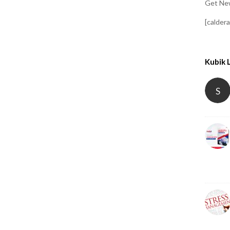
Get New
[calder
Kubik 
S