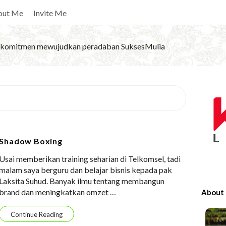
out Me
Invite Me
komitmen mewujudkan peradaban SuksesMulia
S
i
t
e
Shadow Boxing
S
Usai memberikan training seharian di Telkomsel, tadi
i
malam saya berguru dan belajar bisnis kepada pak
d
Laksita Suhud. Banyak ilmu tentang membangun
e
brand dan meningkatkan omzet
…
About
b
a
Continue Reading