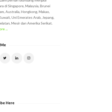
zzaini pernah diundang menjadi
ra di Singapore, Malaysia, Brunei
am, Australia, Hongkong, Makao,
uwait, Uni Emerates Arab, Jepang,
elatan, Mesir dan Amerika Serikat.
re ...
 Me
ibe Here