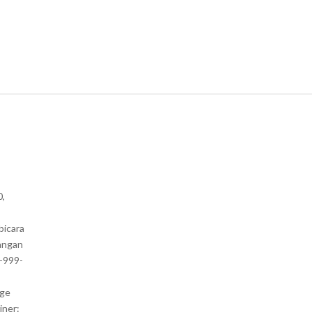
0,
bicara
angan
1-999-
nge
iner: