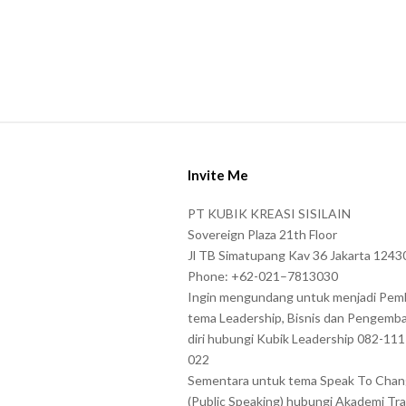
S
i
Invite Me
t
e
PT KUBIK KREASI SISILAIN
F
Sovereign Plaza 21th Floor
o
Jl TB Simatupang Kav 36 Jakarta 1243
Phone: +62-021–7813030
o
Ingin mengundang untuk menjadi Pem
t
tema Leadership, Bisnis dan Pengemb
e
diri hubungi Kubik Leadership 082-11
r
022
Sementara untuk tema Speak To Cha
(Public Speaking) hubungi Akademi Tra