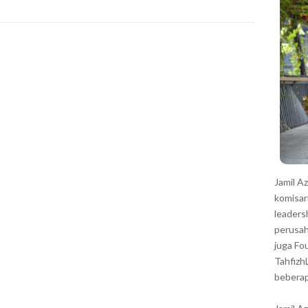
r
Jamil A
komisar
leaders
perusah
juga Fo
Tahfizh
beberap