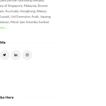
zzaini pernah diundang menjadi
ra di Singapore, Malaysia, Brunei
am, Australia, Hongkong, Makao,
uwait, Uni Emerates Arab, Jepang,
elatan, Mesir dan Amerika Serikat.
re ...
 Me
ibe Here