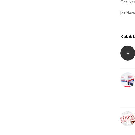
Get New
[calder
Kubik 
S