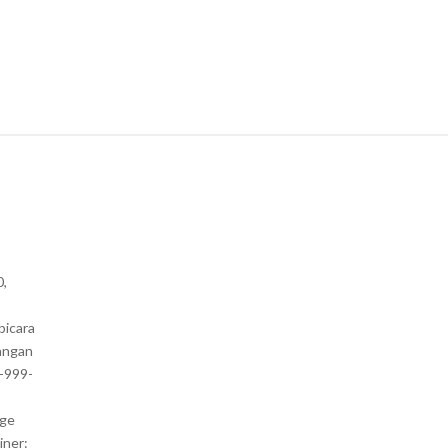
0,
bicara
angan
1-999-
nge
iner: