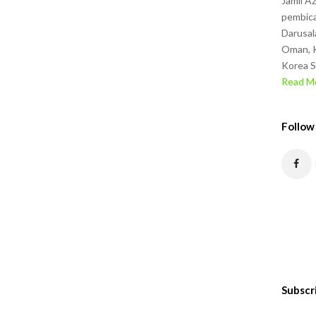
Jamil A
pembica
Darusal
Oman, K
Korea S
Read Mo
Follow
Subscr