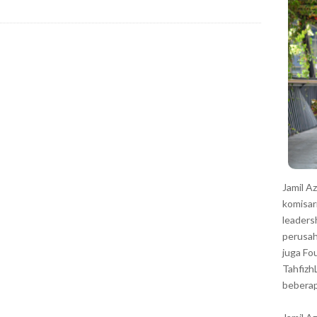
r
Jamil A
komisar
leaders
perusah
juga Fo
Tahfizh
beberap