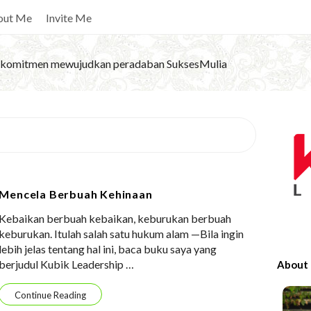
out Me
Invite Me
komitmen mewujudkan peradaban SuksesMulia
S
i
t
e
Mencela Berbuah Kehinaan
S
Kebaikan berbuah kebaikan, keburukan berbuah
i
keburukan. Itulah salah satu hukum alam —Bila ingin
d
lebih jelas tentang hal ini, baca buku saya yang
e
berjudul Kubik Leadership
…
About
b
a
Continue Reading