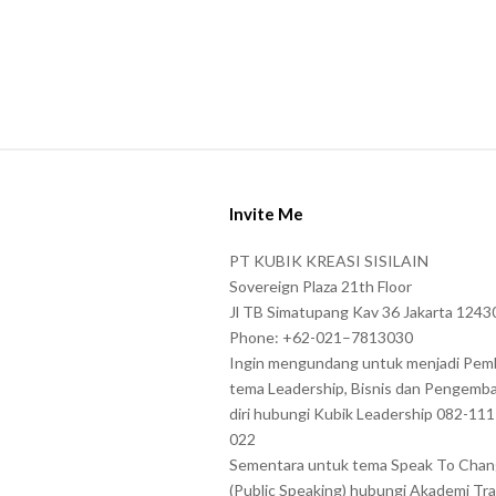
S
i
Invite Me
t
e
PT KUBIK KREASI SISILAIN
F
Sovereign Plaza 21th Floor
o
Jl TB Simatupang Kav 36 Jakarta 1243
Phone: +62-021–7813030
o
Ingin mengundang untuk menjadi Pem
t
tema Leadership, Bisnis dan Pengemb
e
diri hubungi Kubik Leadership 082-11
r
022
Sementara untuk tema Speak To Cha
(Public Speaking) hubungi Akademi Tra