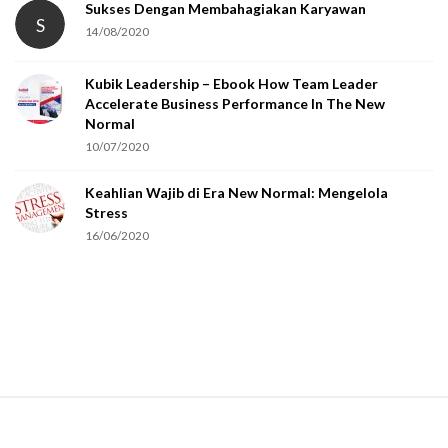
Sukses Dengan Membahagiakan Karyawan
S
14/08/2020
Kubik Leadership – Ebook How Team Leader
Accelerate Business Performance In The New
Normal
10/07/2020
Keahlian Wajib di Era New Normal: Mengelola
Stress
16/06/2020
S
i