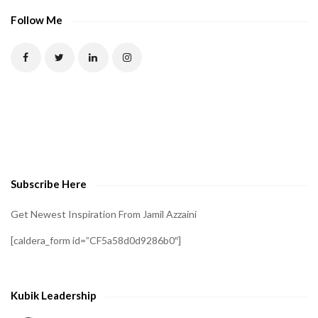
Follow Me
Subscribe Here
Get Newest Inspiration From Jamil Azzaini
[caldera_form id=”CF5a58d0d9286b0″]
Kubik Leadership