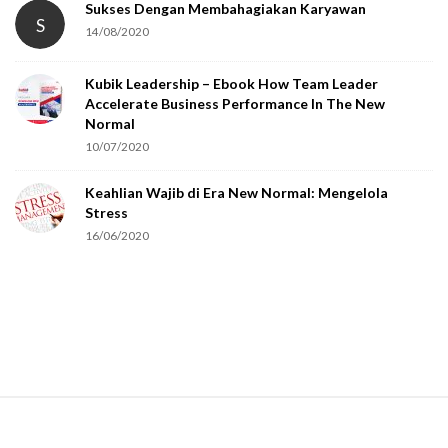
Sukses Dengan Membahagiakan Karyawan
S
14/08/2020
Kubik Leadership – Ebook How Team Leader
Accelerate Business Performance In The New
Normal
10/07/2020
Keahlian Wajib di Era New Normal: Mengelola
Stress
16/06/2020
S
i