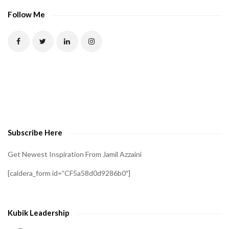
Follow Me
Subscribe Here
Get Newest Inspiration From Jamil Azzaini
[caldera_form id=”CF5a58d0d9286b0″]
Kubik Leadership