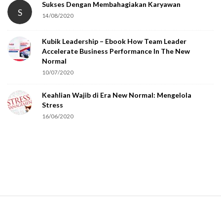
Sukses Dengan Membahagiakan Karyawan
S
14/08/2020
Kubik Leadership – Ebook How Team Leader
Accelerate Business Performance In The New
Normal
10/07/2020
Keahlian Wajib di Era New Normal: Mengelola
Stress
16/06/2020
S
i