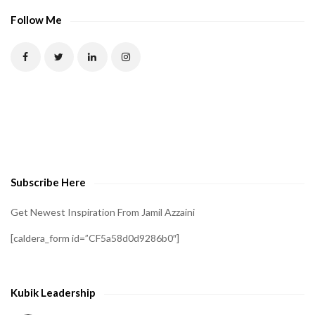
Follow Me
Subscribe Here
Get Newest Inspiration From Jamil Azzaini
[caldera_form id=”CF5a58d0d9286b0″]
Kubik Leadership