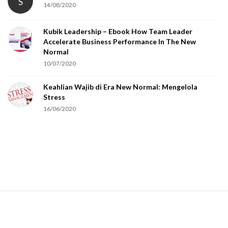
S
14/08/2020
Kubik Leadership – Ebook How Team Leader
Accelerate Business Performance In The New
Normal
10/07/2020
Keahlian Wajib di Era New Normal: Mengelola
Stress
16/06/2020
S
i
t