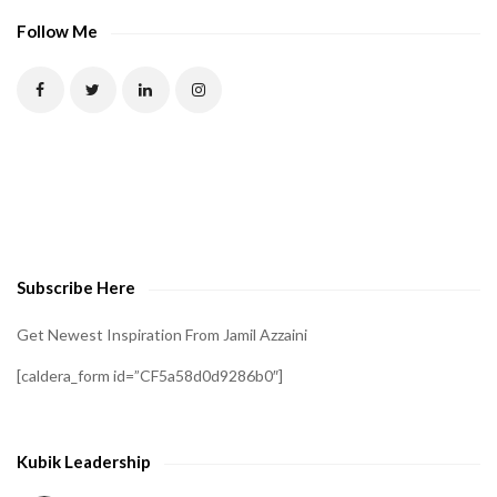
Follow Me
Subscribe Here
Get Newest Inspiration From Jamil Azzaini
[caldera_form id=”CF5a58d0d9286b0″]
Kubik Leadership