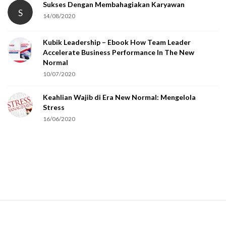
Sukses Dengan Membahagiakan Karyawan
S
14/08/2020
Kubik Leadership – Ebook How Team Leader
Accelerate Business Performance In The New
Normal
10/07/2020
Keahlian Wajib di Era New Normal: Mengelola
Stress
16/06/2020
S
i