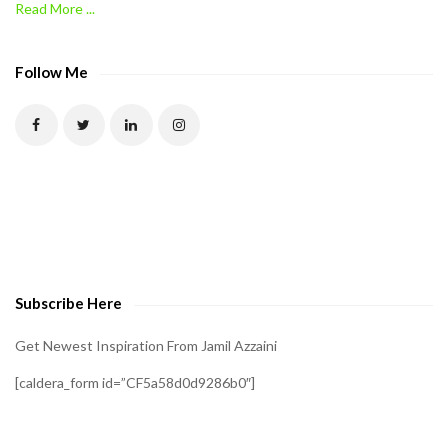
Read More ...
Follow Me
Subscribe Here
Get Newest Inspiration From Jamil Azzaini
[caldera_form id=”CF5a58d0d9286b0″]