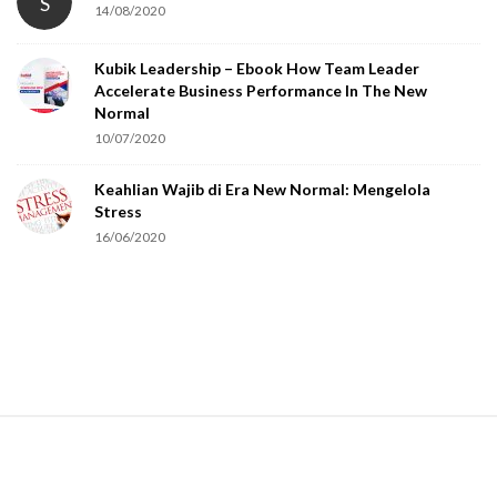
S
14/08/2020
Kubik Leadership – Ebook How Team Leader
Accelerate Business Performance In The New
Normal
10/07/2020
Keahlian Wajib di Era New Normal: Mengelola
Stress
16/06/2020
S
i
t