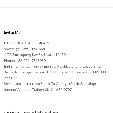
S
i
t
e
Invite Me
F
PT KUBIK KREASI SISILAIN
o
Sovereign Plaza 21th Floor
o
Jl TB Simatupang Kav 36 Jakarta 12430,
t
Phone: +62-021–7813030
e
Ingin mengundang untuk menjadi Pembicara tema Leadership,
r
Bisnis dan Pengembangan diri hubungi Kubik Leadership 082-111-
999-022
Sementara untuk tema Speak To Change (Public Speaking)
hubungi Akademi Trainer: 0812-1632-0707
copyright @ 2018 www.jamilazzaini.com