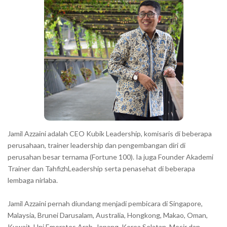
r
Jamil Azzaini adalah CEO Kubik Leadership, komisaris di beberapa
perusahaan, trainer leadership dan pengembangan diri di
perusahan besar ternama (Fortune 100). Ia juga Founder Akademi
Trainer dan TahfizhLeadership serta penasehat di beberapa
lembaga nirlaba.
Jamil Azzaini pernah diundang menjadi pembicara di Singapore,
Malaysia, Brunei Darusalam, Australia, Hongkong, Makao, Oman,
Kuwait, Uni Emerates Arab, Jepang, Korea Selatan, Mesir dan