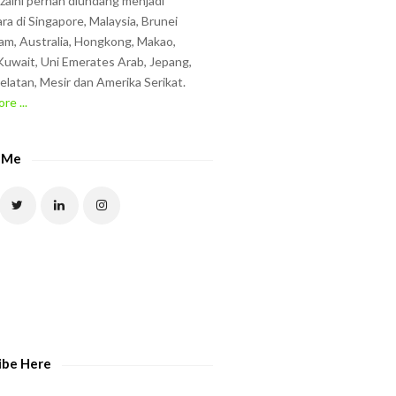
zzaini pernah diundang menjadi
ra di Singapore, Malaysia, Brunei
am, Australia, Hongkong, Makao,
uwait, Uni Emerates Arab, Jepang,
elatan, Mesir dan Amerika Serikat.
re ...
 Me
ibe Here