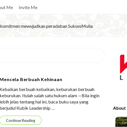
out Me
Invite Me
komitmen mewujudkan peradaban SuksesMulia
S
i
t
e
Mencela Berbuah Kehinaan
S
Kebaikan berbuah kebaikan, keburukan berbuah
i
keburukan. Itulah salah satu hukum alam —Bila ingin
d
lebih jelas tentang hal ini, baca buku saya yang
e
berjudul Kubik Leadership
…
About
b
a
Continue Reading