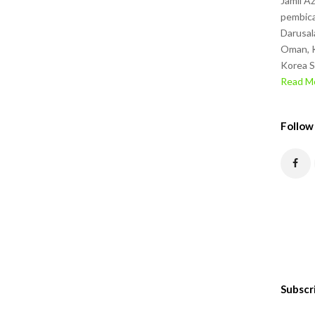
Jamil A
pembica
Darusal
Oman, K
Korea S
Read Mo
Follow
Subscr