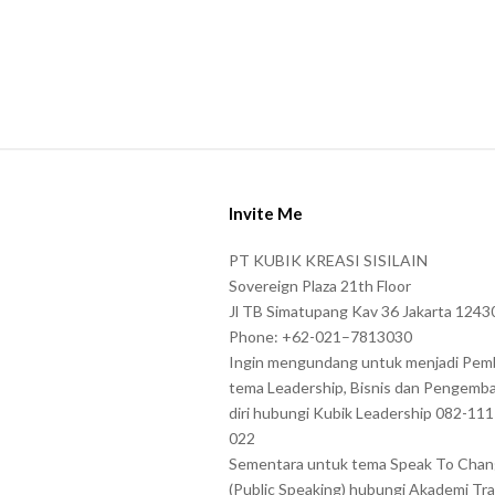
S
i
Invite Me
t
e
PT KUBIK KREASI SISILAIN
F
Sovereign Plaza 21th Floor
o
Jl TB Simatupang Kav 36 Jakarta 1243
Phone: +62-021–7813030
o
Ingin mengundang untuk menjadi Pem
t
tema Leadership, Bisnis dan Pengemb
e
diri hubungi Kubik Leadership 082-11
r
022
Sementara untuk tema Speak To Cha
(Public Speaking) hubungi Akademi Tra