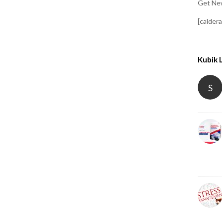
Get New
[calder
Kubik 
S