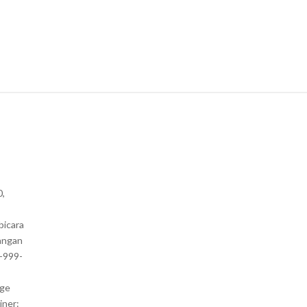
0,
bicara
angan
1-999-
nge
iner: