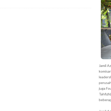
r
Jamil A
komisar
leaders
perusah
juga Fo
Tahfizh
beberap