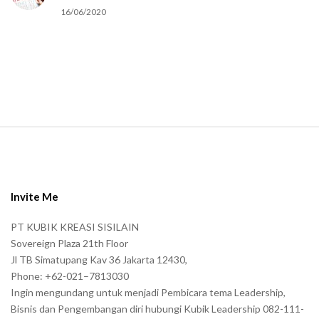
16/06/2020
S
i
t
e
Invite Me
F
PT KUBIK KREASI SISILAIN
o
Sovereign Plaza 21th Floor
o
Jl TB Simatupang Kav 36 Jakarta 12430,
t
Phone: +62-021–7813030
e
Ingin mengundang untuk menjadi Pembicara tema Leadership,
r
Bisnis dan Pengembangan diri hubungi Kubik Leadership 082-111-