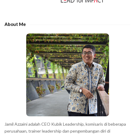
i
d
e
About Me
b
a
r
Jamil Azzaini adalah CEO Kubik Leadership, komisaris di beberapa
perusahaan, trainer leadership dan pengembangan diri di