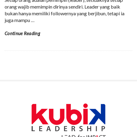
orang wajib memimpin dirinya sendiri. Leader yang baik
bukan hanya memiliki followernya yang berjibun, tetapi ia
juga mampu
…
Continue Reading
S
i
t
e
S