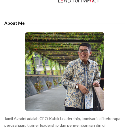
i
d
e
About Me
b
a
r
Jamil Azzaini adalah CEO Kubik Leadership, komisaris di beberapa
perusahaan, trainer leadership dan pengembangan diri di