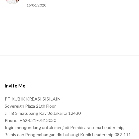
16/06/2020
S
i
t
e
Invite Me
F
PT KUBIK KREASI SISILAIN
o
Sovereign Plaza 21th Floor
o
Jl TB Simatupang Kav 36 Jakarta 12430,
t
Phone: +62-021–7813030
e
Ingin mengundang untuk menjadi Pembicara tema Leadership,
r
Bisnis dan Pengembangan diri hubungi Kubik Leadership 082-111-