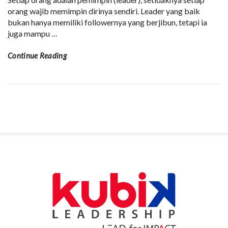
orang wajib memimpin dirinya sendiri. Leader yang baik
bukan hanya memiliki followernya yang berjibun, tetapi ia
juga mampu
…
Continue Reading
S
i
t
e
S