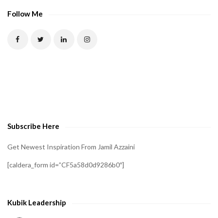
Follow Me
Subscribe Here
Get Newest Inspiration From Jamil Azzaini
[caldera_form id=”CF5a58d0d9286b0″]
Kubik Leadership