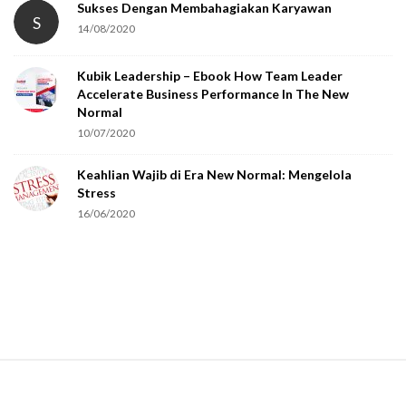
Sukses Dengan Membahagiakan Karyawan
S
14/08/2020
Kubik Leadership – Ebook How Team Leader
Accelerate Business Performance In The New
Normal
10/07/2020
Keahlian Wajib di Era New Normal: Mengelola
Stress
16/06/2020
S
i