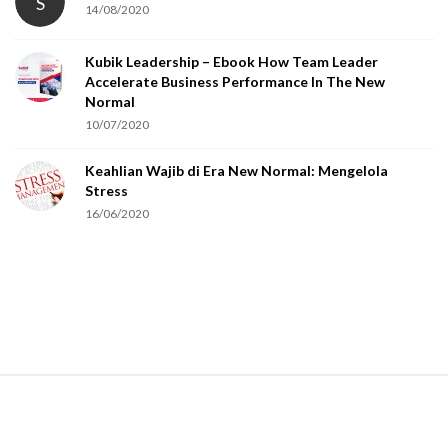
S
14/08/2020
Kubik Leadership – Ebook How Team Leader
Accelerate Business Performance In The New
Normal
10/07/2020
Keahlian Wajib di Era New Normal: Mengelola
Stress
16/06/2020
S
i
t