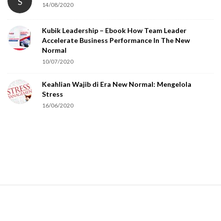
S
14/08/2020
Kubik Leadership – Ebook How Team Leader
Accelerate Business Performance In The New
Normal
10/07/2020
Keahlian Wajib di Era New Normal: Mengelola
Stress
16/06/2020
S
i
t