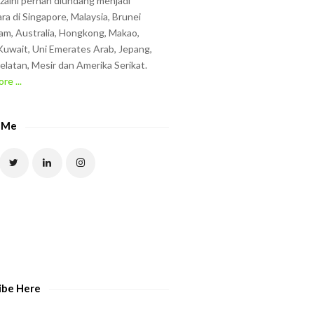
zzaini pernah diundang menjadi
ra di Singapore, Malaysia, Brunei
am, Australia, Hongkong, Makao,
uwait, Uni Emerates Arab, Jepang,
elatan, Mesir dan Amerika Serikat.
re ...
 Me
ibe Here