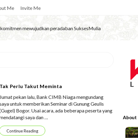
out Me
Invite Me
komitmen mewujudkan peradaban SuksesMulia
S
i
t
e
Tak Perlu Takut Meminta
S
Jumat pekan lalu, Bank CIMB Niaga mengundang
i
saya untuk memberikan Seminar di Gunung Geulis
d
(Gugel) Bogor. Usai acara, ada beberapa peserta yang
e
mendatangi saya dan
…
About
b
a
Continue Reading