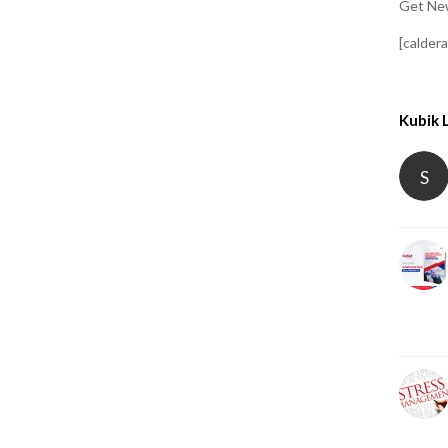
Get New
[calder
Kubik 
S