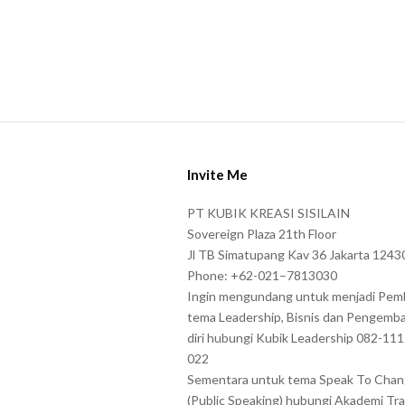
S
i
Invite Me
t
e
PT KUBIK KREASI SISILAIN
F
Sovereign Plaza 21th Floor
o
Jl TB Simatupang Kav 36 Jakarta 1243
Phone: +62-021–7813030
o
Ingin mengundang untuk menjadi Pem
t
tema Leadership, Bisnis dan Pengemb
e
diri hubungi Kubik Leadership 082-11
r
022
Sementara untuk tema Speak To Cha
(Public Speaking) hubungi Akademi Tra