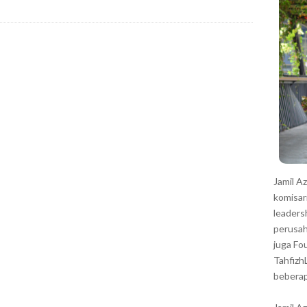
r
Jamil A
komisar
leaders
perusah
juga Fo
Tahfizh
beberap