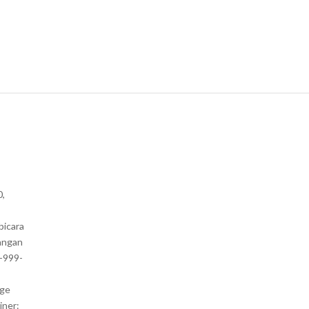
0,
bicara
angan
1-999-
nge
iner: