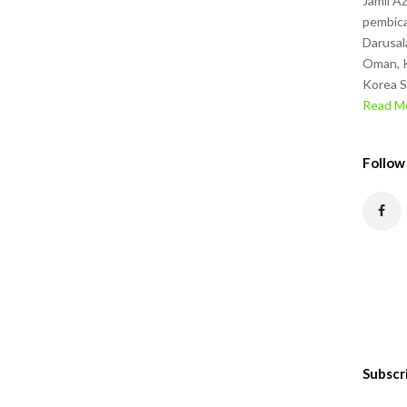
Jamil A
pembica
Darusal
Oman, K
Korea S
Read Mo
Follow
Subscr