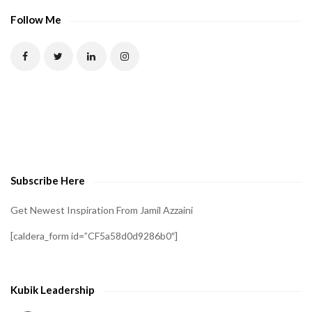
Follow Me
Subscribe Here
Get Newest Inspiration From Jamil Azzaini
[caldera_form id=”CF5a58d0d9286b0″]
Kubik Leadership