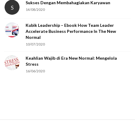
Sukses Dengan Membahagiakan Karyawan
S
14/08/2020
Kubik Leadership – Ebook How Team Leader
Accelerate Business Performance In The New
Normal
10/07/2020
Keahlian Wajib di Era New Normal: Mengelola
Stress
16/06/2020
S
i